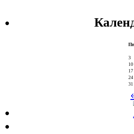
Кален
П
3
10
17
24
31