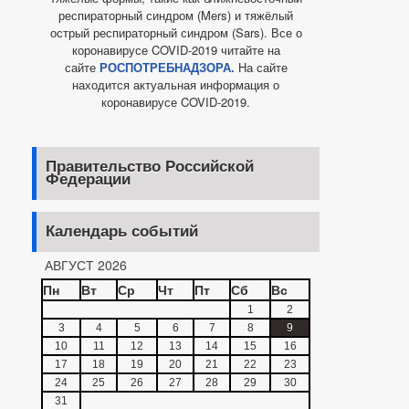
респираторный синдром (Mers) и тяжёлый
острый респираторный синдром (Sars). Все о
коронавирусе COVID-2019 читайте на
сайте
РОСПОТРЕБНАДЗОРА.
На сайте
находится актуальная информация о
коронавирусе COVID-2019.
Правительство Российской
Федерации
Календарь событий
АВГУСТ 2026
Пн
Вт
Ср
Чт
Пт
Сб
Вс
1
2
3
4
5
6
7
8
9
10
11
12
13
14
15
16
17
18
19
20
21
22
23
24
25
26
27
28
29
30
31