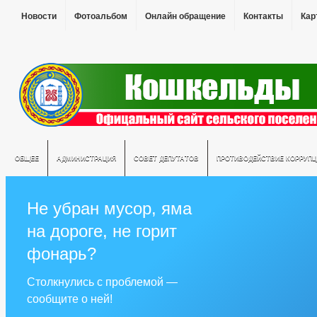
Новости
Фотоальбом
Онлайн обращение
Контакты
Кар
ОБЩЕЕ
АДМИНИСТРАЦИЯ
СОВЕТ ДЕПУТАТОВ
ПРОТИВОДЕЙСТВИЕ КОРРУПЦ
Не убран мусор, яма
на дороге, не горит
фонарь?
Столкнулись с проблемой —
сообщите о ней!