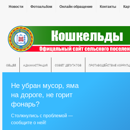
Новости
Фотоальбом
Онлайн обращение
Контакты
Кар
ОБЩЕЕ
АДМИНИСТРАЦИЯ
СОВЕТ ДЕПУТАТОВ
ПРОТИВОДЕЙСТВИЕ КОРРУПЦ
Не убран мусор, яма
на дороге, не горит
фонарь?
Столкнулись с проблемой —
сообщите о ней!