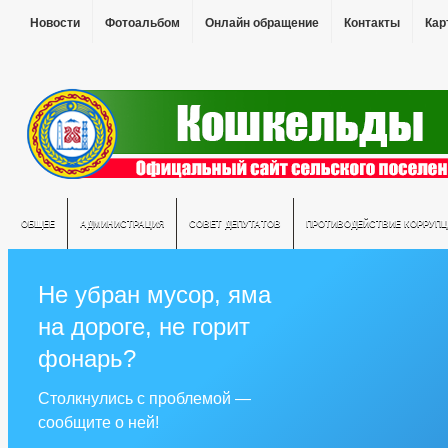
Новости
Фотоальбом
Онлайн обращение
Контакты
Кар
ОБЩЕЕ
АДМИНИСТРАЦИЯ
СОВЕТ ДЕПУТАТОВ
ПРОТИВОДЕЙСТВИЕ КОРРУПЦ
Не убран мусор, яма
на дороге, не горит
фонарь?
Столкнулись с проблемой —
сообщите о ней!