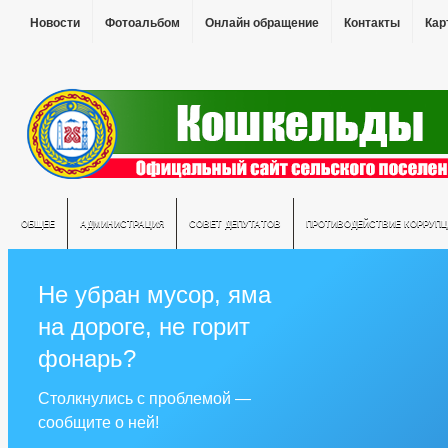
Новости
Фотоальбом
Онлайн обращение
Контакты
Кар
ОБЩЕЕ
АДМИНИСТРАЦИЯ
СОВЕТ ДЕПУТАТОВ
ПРОТИВОДЕЙСТВИЕ КОРРУПЦ
Не убран мусор, яма
на дороге, не горит
фонарь?
Столкнулись с проблемой —
сообщите о ней!