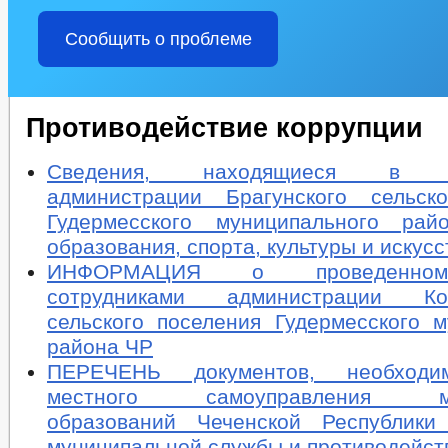
Сообщить о проблеме
Противодействие коррупции
Сведения, находящиеся в ра
администрации Брагунского сельск
Гудермесского муниципального ра
образования, спорта, культуры и искусс
ИНФОРМАЦИЯ о проведенном
сотрудниками администрации Кош
сельского поселения Гудермесского м
района ЧР
ПЕРЕЧЕНЬ документов, необходи
местного самоуправления мун
образований Чеченской Республики
муниципальной службы и противодейст