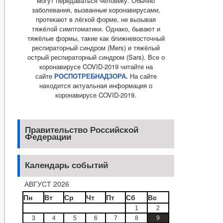
могут передаваться человеку. Обычно
заболевания, вызванные коронавирусами,
протекают в лёгкой форме, не вызывая
тяжёлой симптоматики. Однако, бывают и
тяжёлые формы, такие как ближневосточный
респираторный синдром (Mers) и тяжёлый
острый респираторный синдром (Sars). Все о
коронавирусе COVID-2019 читайте на
сайте
РОСПОТРЕБНАДЗОРА.
На сайте
находится актуальная информация о
коронавирусе COVID-2019.
Правительство Российской
Федерации
Календарь событий
АВГУСТ 2026
Пн
Вт
Ср
Чт
Пт
Сб
Вс
1
2
3
4
5
6
7
8
9