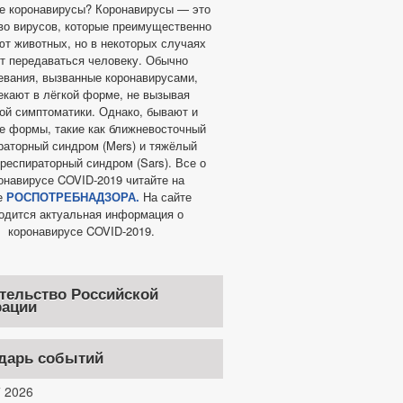
ое коронавирусы? Коронавирусы — это
во вирусов, которые преимущественно
т животных, но в некоторых случаях
т передаваться человеку. Обычно
евания, вызванные коронавирусами,
екают в лёгкой форме, не вызывая
ой симптоматики. Однако, бывают и
е формы, такие как ближневосточный
раторный синдром (Mers) и тяжёлый
респираторный синдром (Sars). Все о
онавирусе COVID-2019 читайте на
е
РОСПОТРЕБНАДЗОРА.
На сайте
одится актуальная информация о
коронавирусе COVID-2019.
тельство Российской
ации
дарь событий
 2026