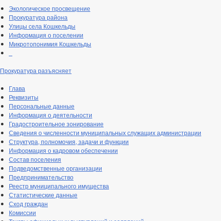
Экологическое просвещение
Прокуратура района
Улицы села Кошкельды
Информация о поселении
Микротопонимия Кошкельды
_
Прокуратура разъясняет
Глава
Реквизиты
Персональные данные
Информация о деятельности
Градостроительное зонирование
Сведения о численности муниципальных служащих администрации
Структура, полномочия, задачи и функции
Информация о кадровом обеспечении
Состав поселения
Подведомственные организации
Предпринимательство
Реестр муниципального имущества
Статистические данные
Сход граждан
Комиссии