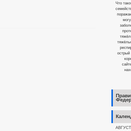
Что так
семейст
поражаю
могу
забол
прот
тяжёл
тяжёлы
респи
острый 
кор
сайт
нах
Прави
Федер
Кален
АВГУСТ