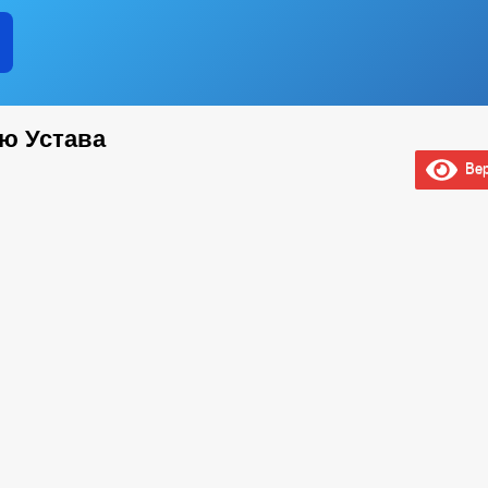
ю Устава
Вер