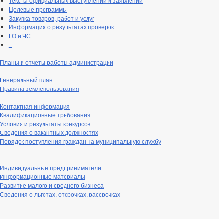
Тексты официальных выступлений и заявлений
Целевые программы
Закупка товаров, работ и услуг
Информация о результатах проверок
ГО и ЧС
_
Планы и отчеты работы администрации
Генеральный план
Правила землепользования
Контактная информация
Квалификационные требования
Условия и результаты конкурсов
Сведения о вакантных должностях
Порядок поступления граждан на муниципальную службу
_
Индивидуальные предприниматели
Информационные материалы
Развитие малого и среднего бизнеса
Сведения о льготах, отсрочках, рассрочках
_