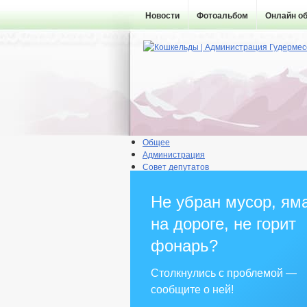
Новости
Фотоальбом
Онлайн о
Общее
Администрация
Совет депутатов
Противодействие коррупции
Правовые акты
Не убран мусор, ям
Бюджет
Муниципальные услуги
на дороге, не горит
Прием граждан
фонарь?
Столкнулись с проблемой —
сообщите о ней!