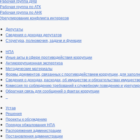
Рабочая группа ДНВ
Рабочая группа по АТК
Рабочая группа по АНК
Урегулирование конфликта интересов
Депутаты
Сведения о доходах депутатов
Структура, полномочия, задачи и функции
НПА
Иные акты в сфере противодействия коррупции
Антикоррупционная экспертиза
Методические материалы
Формы документов, связанных с противодействием коррупции, для запол
Сведения о доходах, расходах, об имуществе и обязательствах имуществ
Комиссия по соблюдению требований к служебному поведению и урегули
Обратная связь для сообщений о фактах коррупции
_
Устав
Решения
Проекты к обсуждению
Порядок обжалования НПА
Распоряжения администрации
Постановления администрации