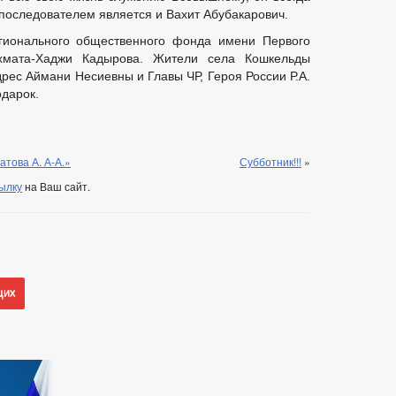
оследователем является и Вахит Абубакарович.
егионального общественного фонда имени Первого
хмата-Хаджи Кадырова. Жители села Кошкельды
рес Аймани Несиевны и Главы ЧР, Героя России Р.А.
одарок.
това А. А-А.»
Субботник!!!
»
ылку
на Ваш сайт.
щих