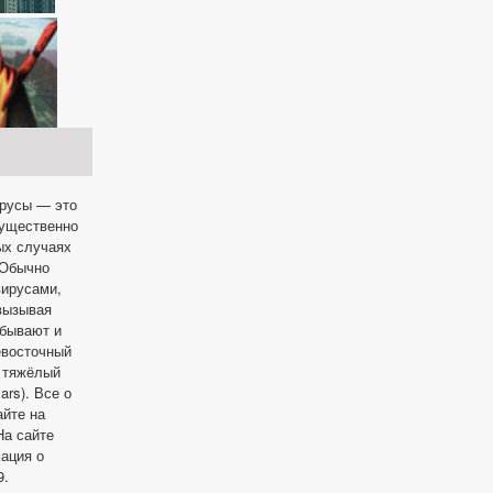
ирусы — это
мущественно
ых случаях
 Обычно
вирусами,
 вызывая
 бывают и
евосточный
и тяжёлый
rs). Все о
айте на
а сайте
ация о
9.