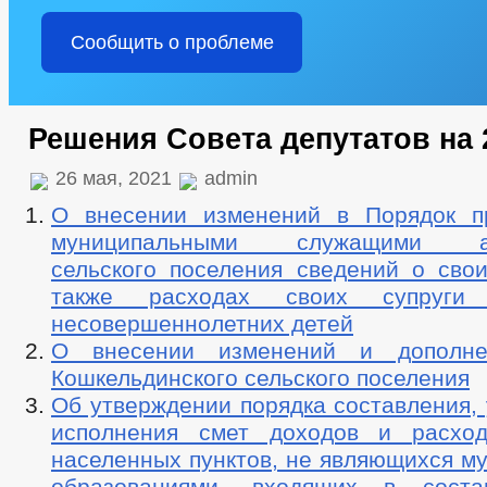
Сообщить о проблеме
Решения Совета депутатов на 
26 мая, 2021
admin
О внесении изменений в Порядок п
муниципальными служащими ад
сельского поселения сведений о свои
также расходах своих супруги 
несовершеннолетних детей
О внесении изменений и дополн
Кошкельдинского сельского поселения
Об утверждении порядка составления,
исполнения смет доходов и расход
населенных пунктов, не являющихся м
образованиями, входящих в соста