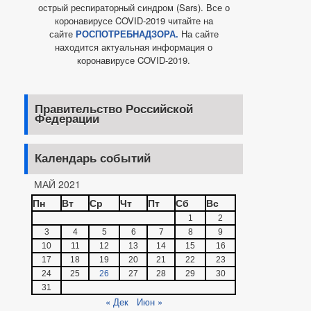
острый респираторный синдром (Sars). Все о
коронавирусе COVID-2019 читайте на
сайте
РОСПОТРЕБНАДЗОРА.
На сайте
находится актуальная информация о
коронавирусе COVID-2019.
Правительство Российской
Федерации
Календарь событий
МАЙ 2021
Пн
Вт
Ср
Чт
Пт
Сб
Вс
1
2
3
4
5
6
7
8
9
10
11
12
13
14
15
16
17
18
19
20
21
22
23
24
25
26
27
28
29
30
31
« Дек
Июн »