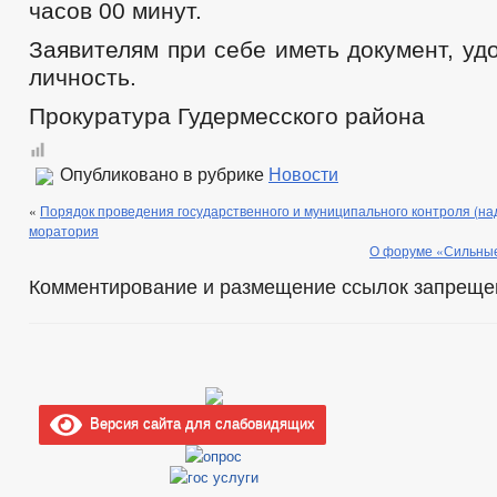
часов 00 минут.
БЮДЖЕТ ПО ГОДАМ
БЮДЖЕТ
ОТЧЕТ ОБ ИСПОЛНЕНИИ БЮДЖЕТА
_
Заявителям при себе иметь документ, у
МУНИЦИПАЛЬНЫЕ УСЛУГИ
НОРМА
личность.
МУНИЦИПАЛЬНЫЕ УСЛУГИ
МЕТОДИЧЕСКИЕ РЕКОМЕНДАЦИИ И РАЗДА
Прокуратура Гудермесского района
РЕГИСТРАЦИЯ НА ЕПГУ И УЧЕТНАЯ ЗАПИ
ОБРАЩЕНИЕ К ГЛАВЕ
ГРАФИК ПРИЕМА Г
ПРИЕМ ГРАЖДАН
ОБЗОРЫ ОБРАЩЕНИЙ ГРАЖДАН
ФОРМА О
Опубликовано в рубрике
Новости
РЕГЛАМЕНТ РАССМОТРЕНИЯ ОБРАЩЕНИЙ
«
Порядок проведения государственного и муниципального контроля (над
моратория
О форуме «Сильные
Комментирование и размещение ссылок запреще
Версия сайта для слабовидящих