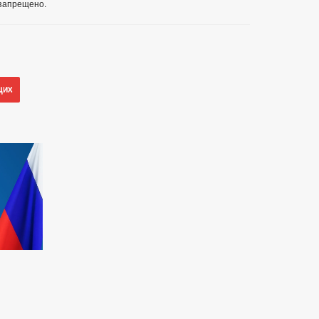
запрещено.
щих