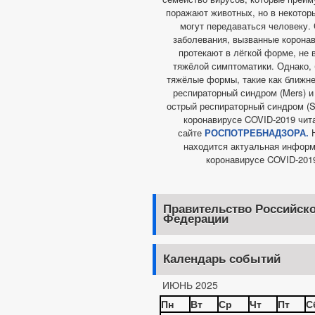
поражают животных, но в некотор
могут передаваться человеку.
заболевания, вызванные корона
протекают в лёгкой форме, не
тяжёлой симптоматики. Однако,
тяжёлые формы, такие как ближн
респираторный синдром (Mers) 
острый респираторный синдром (Sa
коронавирусе COVID-2019 чит
сайте
РОСПОТРЕБНАДЗОРА.
Н
находится актуальная информ
коронавирусе COVID-201
Правительство Российск
Федерации
Календарь событий
ИЮНЬ 2025
Пн
Вт
Ср
Чт
Пт
С