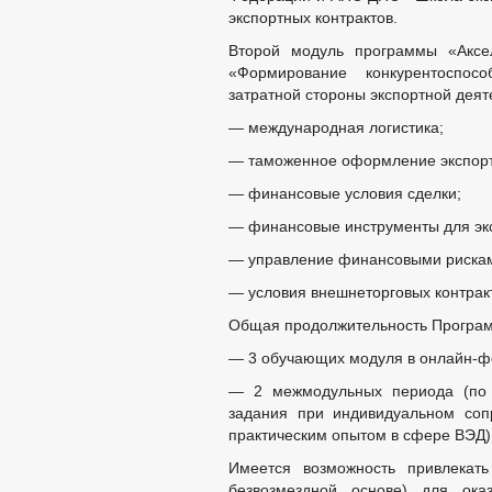
экспортных контрактов.
Второй модуль программы «Аксел
«Формирование конкурентоспос
затратной стороны экспортной деят
— международная логистика;
— таможенное оформление экспорт
— финансовые условия сделки;
— финансовые инструменты для эк
— управление финансовыми риска
— условия внешнеторговых контрак
Общая продолжительность Программ
— 3 обучающих модуля в онлайн-фо
— 2 межмодульных периода (по 
задания при индивидуальном соп
практическим опытом в сфере ВЭД)
Имеется возможность привлекат
безвозмездной основе) для ока