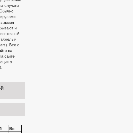
ых случаях
 Обычно
вирусами,
 вызывая
 бывают и
евосточный
и тяжёлый
rs). Все о
айте на
а сайте
ация о
9.
ой
б
Вс