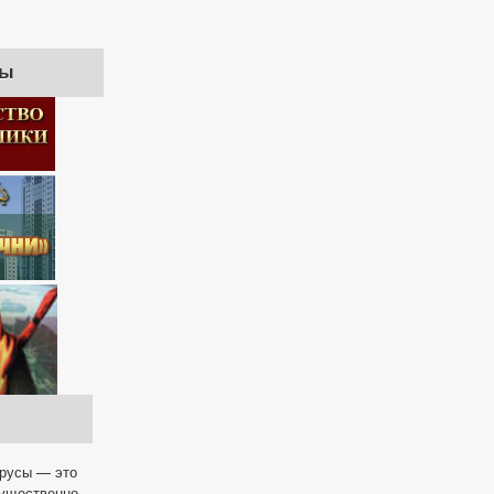
ры
ирусы — это
мущественно