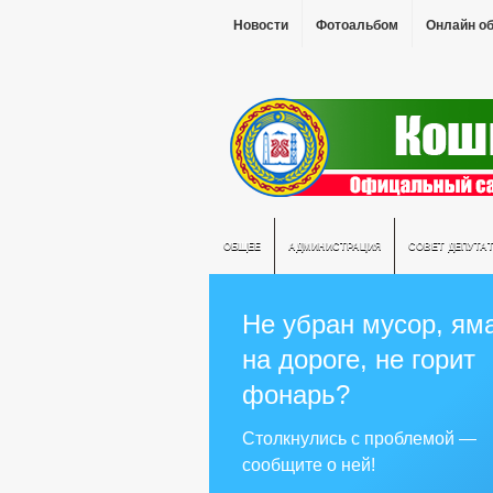
Новости
Фотоальбом
Онлайн о
ОБЩЕЕ
АДМИНИСТРАЦИЯ
СОВЕТ ДЕПУТА
Не убран мусор, ям
на дороге, не горит
фонарь?
Столкнулись с проблемой —
сообщите о ней!