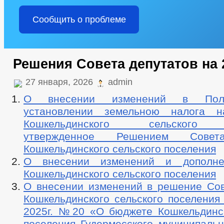
Сообщить о проблеме
Решения Совета депутатов на 
27 января, 2026
admin
О внесении изменений в Пол
установлении земельною налога н
Кошкельдинского сельского п
утвержденное Решением Совет
Кошкельдинского сельского поселения
О внесении изменений и дополн
Кошкельдинского сельского поселения
О внесении изменений в решение Сов
Кошкельдинского сельского поселения
2025г. №20 «О бюджете Кошкельдинск
поселения Гудермесского муниципальн