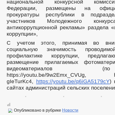
национальной конкурсной комисс
Федерации, размещены на офици
прокуратуры республики в подразд
участников Молодежного конкур
антикоррупционной рекламы» раздела «
коррупции»,
С учетом этого, принимая во вни
социальную значимость проводи
профилактике коррупции, предлага
размещение прилагаемых фотоматер
видеоматериалов (по
https://youtu.be/9w2Emx_CVUg, http
gIeTurKc4,
https://youtu.be/q6iGA5179cY
)
сайтах администраций сельских поселени
Опубликовано в рубрике
Новости