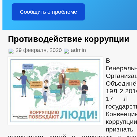
Сообщить о проблеме
Противодействие коррупции
29 февраля, 2020
admin
В ре
Генерал
Организа
Объедин
19Л 2.201
17 Л 2
государс
Конвенц
коррупци
призна
вовлечения детей и молодежи в кач